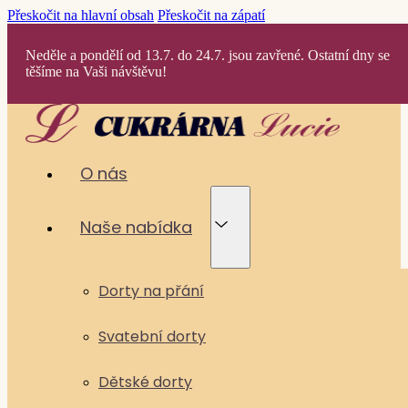
Přeskočit na hlavní obsah
Přeskočit na zápatí
Neděle a pondělí od 13.7. do 24.7. jsou zavřené. Ostatní dny se
těšíme na Vaši návštěvu!
O nás
Naše nabídka
Dorty na přání
Svatební dorty
Dětské dorty