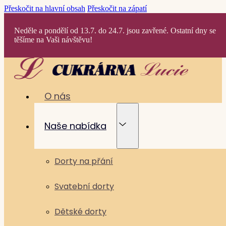
Přeskočit na hlavní obsah
Přeskočit na zápatí
Neděle a pondělí od 13.7. do 24.7. jsou zavřené. Ostatní dny se
těšíme na Vaši návštěvu!
O nás
Naše nabídka
Dorty na přání
Svatební dorty
Dětské dorty