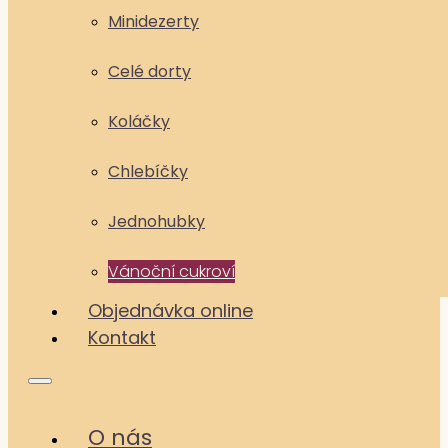
Minidezerty
Celé dorty
Koláčky
Chlebíčky
Jednohubky
Vánoční cukroví
Objednávka online
Kontakt
O nás