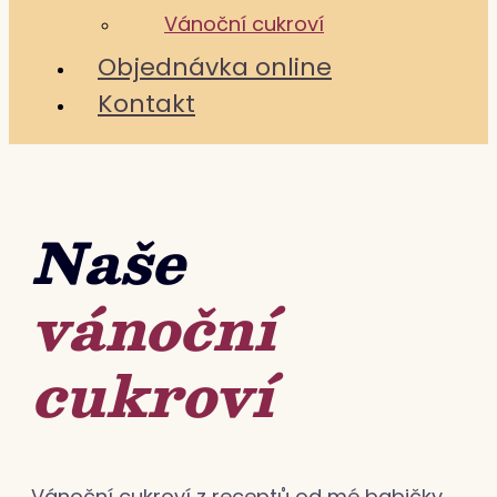
Vánoční cukroví
Objednávka online
Kontakt
Naše
vánoční
cukroví
Vánoční cukroví z receptů od mé babičky.